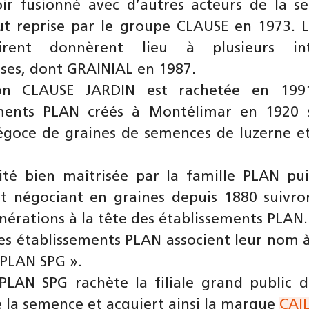
ir fusionné avec d’autres acteurs de la s
fut reprise par le groupe CLAUSE en 1973. 
irent donnèrent lieu à plusieurs int
ises, dont GRAINIAL en 1987.
ion CLAUSE JARDIN est rachetée en 199
ments PLAN créés à Montélimar en 1920 s
égoce de graines de semences de luzerne et
ité bien maîtrisée par la famille PLAN pu
t négociant en graines depuis 1880 suivro
nérations à la tête des établissements PLAN.
les établissements PLAN associent leur nom 
 PLAN SPG ».
PLAN SPG rachète la filiale grand public 
 la semence et acquiert ainsi la marque
CAI