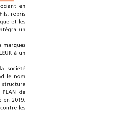
ociant en
ls, repris
que et les
intégra un
es marques
FLEUR à un
a société
end le nom
 structure
n PLAN de
té en 2019.
 contre les