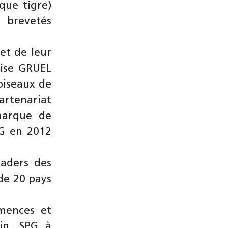
que tigre)
s brevetés
et de leur
rise GRUEL
oiseaux de
artenariat
marque de
PG en 2012
eaders des
 de 20 pays
emences et
din, SPG à