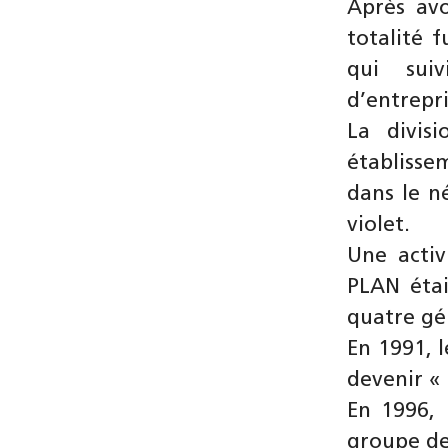
Après avo
totalité 
qui suiv
d’entrepr
La divis
établisse
dans le n
violet.
Une activ
PLAN étai
quatre gé
En 1991, 
devenir «
En 1996, 
groupe de