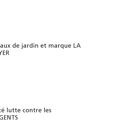
maux de jardin et marque LA
YER
té lutte contre les
OGENTS