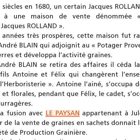
ois siècles en 1680, un certain Jacques ROLLA
ce à une maison de vente dénommée «
 Jacques ROLLAND ».
 années très prospères, cette maison fut r
André BLAIN qui adjoignit au « Potager Prove
rres et développa l’activité graines.
ndré BLAIN se retira des affaires il céda la
fils Antoine et Félix qui changèrent l’ens
l’Herboristerie ». Antoine l’ainé, s’occupa d
et florales, pendant que Félix, le cadet, s’o
ourragères.
la fusion avec
LE PAYSAN
appartenant à Jul
 de la vente de graines en sachets donnait l
été de Production Grainière.