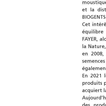
moustique
et la dis
BIOGENTS 
Cet intér
équilibre
FAYER, al
la Nature
en 2008,
semences 
égalemen
En 2021 l
produits p
acquiert l
Aujourd’h
des produ