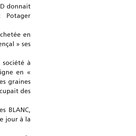
ND donnait
 Potager
achetée en
nçal » ses
 société à
eigne en «
es graines
ccupait des
es BLANC,
e jour à la