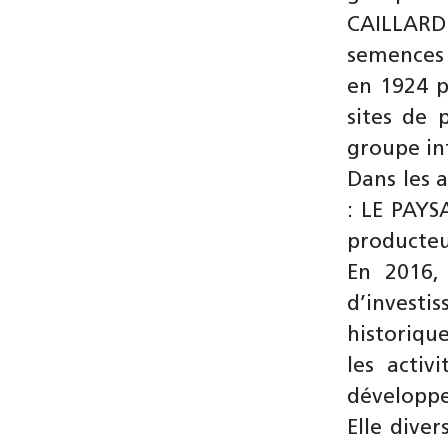
CAILLARD
semences 
en 1924 p
sites de 
groupe in
Dans les 
: LE PAYS
producteu
En 2016,
d’investi
historiqu
les acti
développer
Elle diver