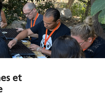
nes et
e