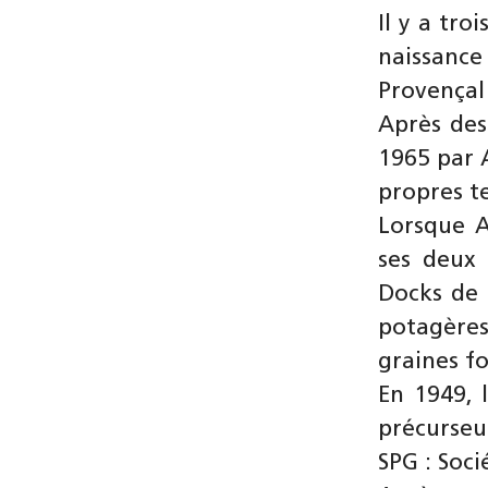
Il y a tr
naissan
Provençal
Après des
1965 par 
propres te
Lorsque A
ses deux 
Docks de 
potagères 
graines f
En 1949, 
précurseur
SPG : Soci