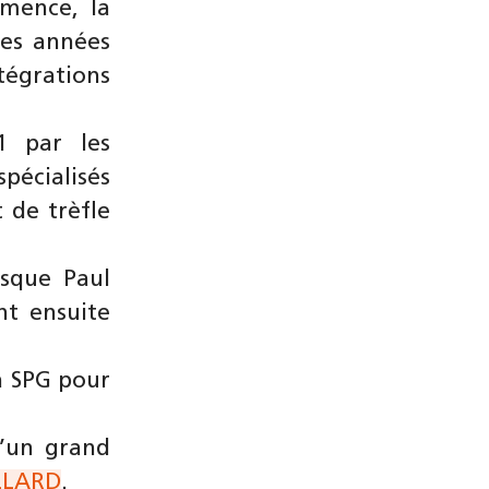
emence, la
Les années
égrations
1 par les
pécialisés
 de trèfle
isque Paul
nt ensuite
à SPG pour
d’un grand
LLARD
.