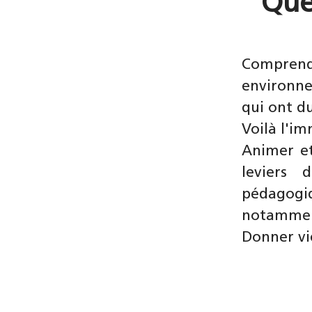
Que
Comprend
environne
qui ont du
Voilà l'i
Animer et
leviers 
pédagogi
notamment
Donner vie