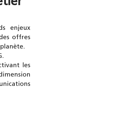
tier
ds enjeux
des offres
 planète.
G.
tivant les
dimension
nications